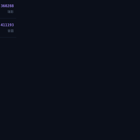
360288
瑞影
411193
音圓