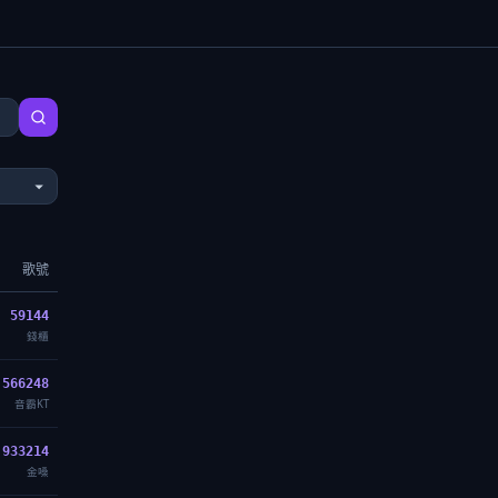
歌號
59144
錢櫃
566248
音霸KT
933214
金嗓