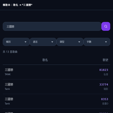
賴歌本：歌名 ➔ *三國戀*
共 13 首歌曲
歌名
歌號
三國戀
81823
TANK
弘音
三國戀
33774
Tank
瑞影
三國戀
8353
Tank
音霸D