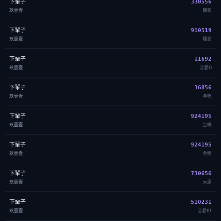
下輩子
330556
玖壹壹
瑞影
下輩子
910519
玖壹壹
瑞影
下輩子
11692
玖壹壹
音霸D
下輩子
36856
玖壹壹
金嗓
下輩子
924195
玖壹壹
金嗓
下輩子
924195
玖壹壹
金嗓
下輩子
730656
玖壹壹
大唐
下輩子
510231
玖壹壹
音霸KT