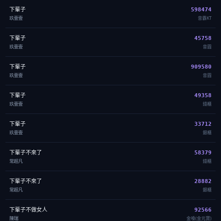
下輩子
598474
玖壹壹
音霸KT
下輩子
45758
玖壹壹
音圓
下輩子
909580
玖壹壹
音圓
下輩子
49358
玖壹壹
錢櫃
下輩子
33712
玖壹壹
銀櫃
下輩子不來了
58379
常超凡
錢櫃
下輩子不來了
28882
常超凡
銀櫃
下輩子不做女人
92566
陳瑞
金嗓(金元寶)