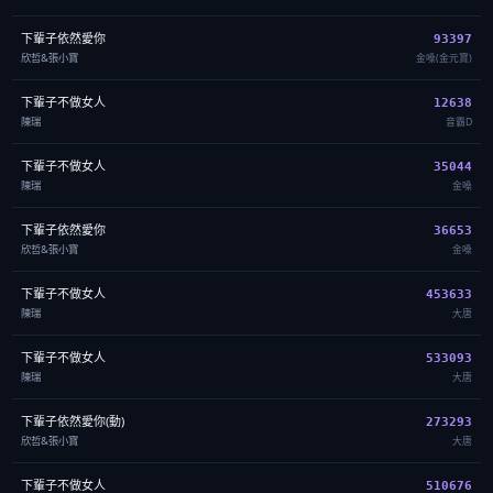
下輩子依然愛你
93397
欣哲&張小寶
金嗓(金元寶)
下輩子不做女人
12638
陳瑞
音霸D
下輩子不做女人
35044
陳瑞
金嗓
下輩子依然愛你
36653
欣哲&張小寶
金嗓
下輩子不做女人
453633
陳瑞
大唐
下輩子不做女人
533093
陳瑞
大唐
下輩子依然愛你(動)
273293
欣哲&張小寶
大唐
下輩子不做女人
510676