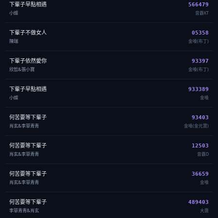
下輩子早點相遇
566479
小燦
音霸KT
下輩子不做女人
05358
陳瑞
金嗓(布丁)
下輩子依然愛你
93397
欣哲&張小寶
金嗓(布丁)
下輩子早點相遇
933389
小燦
金嗓
何苦要等下輩子
93403
肖玄&李草青青
金嗓(金元寶)
何苦要等下輩子
12503
肖玄&李草青青
音霸D
何苦要等下輩子
36659
肖玄&李草青青
金嗓
何苦要等下輩子
489403
李草青青&肖玄
大唐