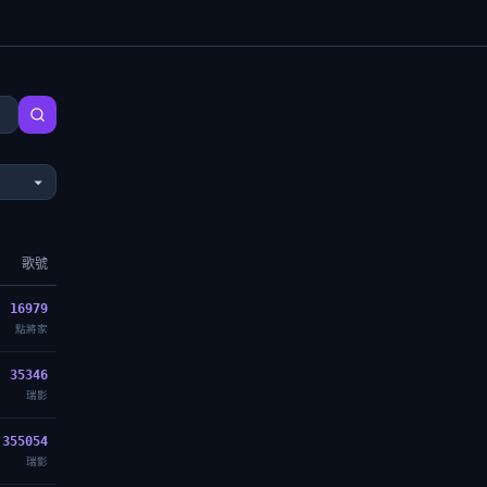
歌號
16979
點將家
35346
瑞影
355054
瑞影