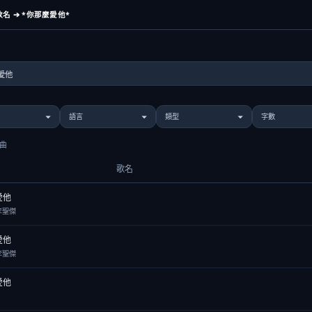
名 ➔ *你那麼愛他*
歌曲
歌名
愛他
李聖傑
愛他
李聖傑
愛他