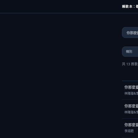
賴歌本：歌
共 13 首
你那麼
林隆璇&
你那麼
林隆璇&
你那麼
李翊君