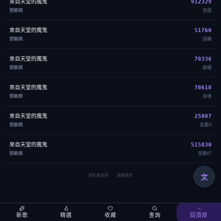
來自天堂的魔鬼
912329
鄧紫棋
音圓
來自天堂的魔鬼
51760
鄧紫棋
錢櫃
來自天堂的魔鬼
70336
鄧紫棋
銀櫃
來自天堂的魔鬼
78610
鄧紫棋
金嗓
來自天堂的魔鬼
25807
鄧紫棋
音霸D
來自天堂的魔鬼
515830
鄧紫棋
音霸KT
文
隱私權政策
·
服務條款
新歌
精選
收藏
查詢
回頂部