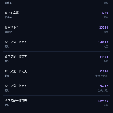
霍建華
瑞影
傘下的幸福
3740
霍建華
音圓
藍色傘下等
25118
李蕙敏
錢櫃
傘下又是一個雨天
358643
趙默
大唐
傘下又是一個雨天
34574
趙默
金嗓
傘下又是一個雨天
92810
趙默
金嗓(金元寶)
傘下又是一個雨天
76712
趙默
金嗓(大唐)
傘下又是一個雨天
450471
趙默
音圓