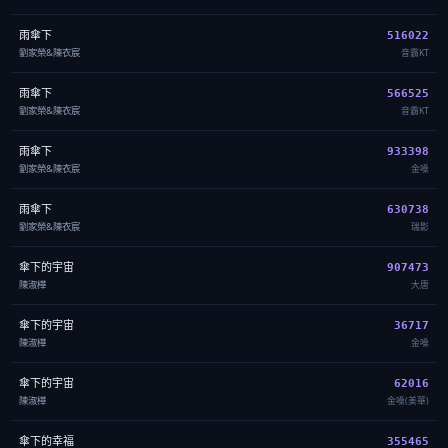
雨傘下
516022
劉家榮&陳衣宸
音霸KT
雨傘下
566525
劉家榮&陳衣宸
音霸KT
雨傘下
933398
劉家榮&陳衣宸
金嗓
雨傘下
630738
劉家榮&陳衣宸
瑞影
傘下的宇宙
907473
陳淑樺
大唐
傘下的宇宙
36717
陳淑樺
金嗓
傘下的宇宙
62016
陳淑樺
金嗓(美華)
傘下的幸福
355465