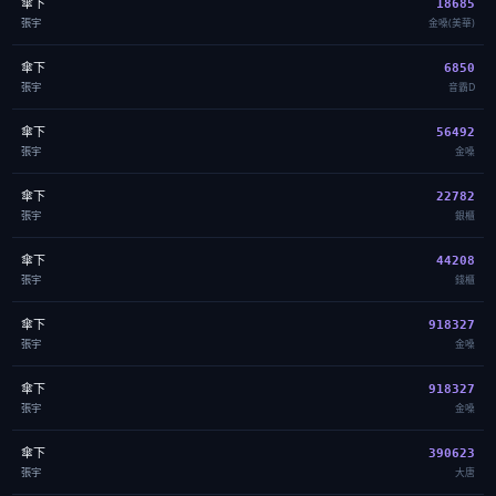
傘下
18685
張宇
金嗓(美華)
傘下
6850
張宇
音霸D
傘下
56492
張宇
金嗓
傘下
22782
張宇
銀櫃
傘下
44208
張宇
錢櫃
傘下
918327
張宇
金嗓
傘下
918327
張宇
金嗓
傘下
390623
張宇
大唐