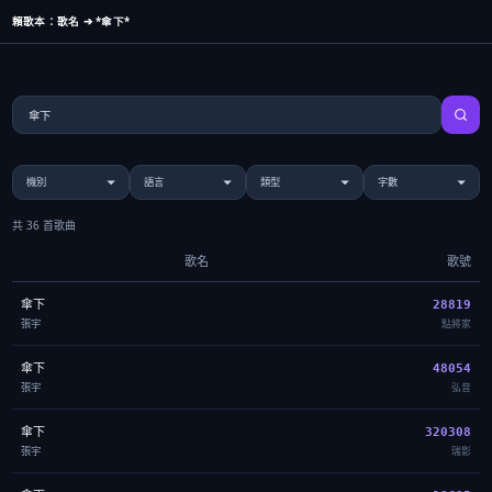
賴歌本：歌名 ➔ *傘下*
共 36 首歌曲
歌名
歌號
傘下
28819
張宇
點將家
傘下
48054
張宇
弘音
傘下
320308
張宇
瑞影