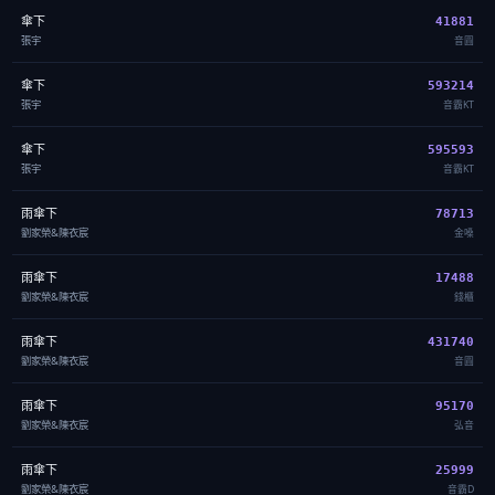
傘下
41881
張宇
音圓
傘下
593214
張宇
音霸KT
傘下
595593
張宇
音霸KT
雨傘下
78713
劉家榮&陳衣宸
金嗓
雨傘下
17488
劉家榮&陳衣宸
錢櫃
雨傘下
431740
劉家榮&陳衣宸
音圓
雨傘下
95170
劉家榮&陳衣宸
弘音
雨傘下
25999
劉家榮&陳衣宸
音霸D