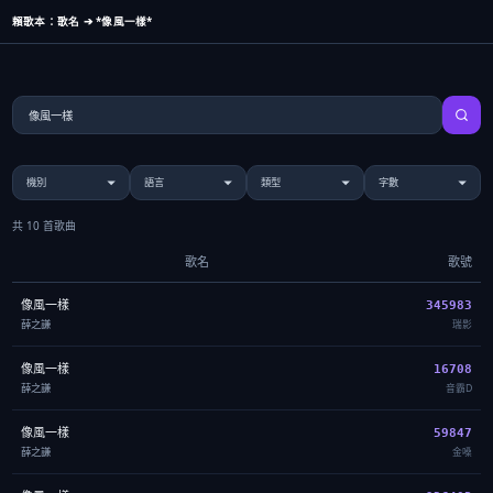
賴歌本：歌名 ➔ *像風一樣*
共 10 首歌曲
歌名
歌號
像風一樣
345983
薛之謙
瑞影
像風一樣
16708
薛之謙
音霸D
像風一樣
59847
薛之謙
金嗓