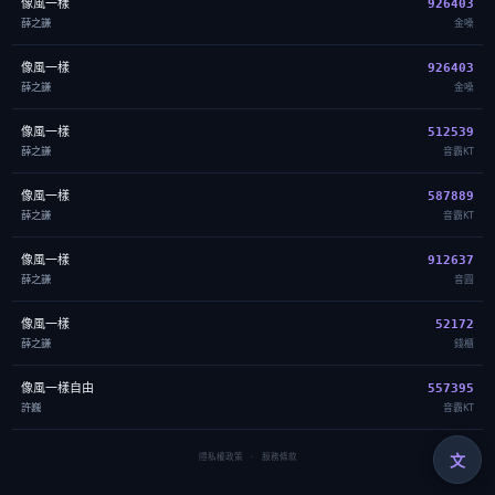
像風一樣
926403
薛之謙
金嗓
像風一樣
926403
薛之謙
金嗓
像風一樣
512539
薛之謙
音霸KT
像風一樣
587889
薛之謙
音霸KT
像風一樣
912637
薛之謙
音圓
像風一樣
52172
薛之謙
錢櫃
像風一樣自由
557395
許巍
音霸KT
文
隱私權政策
·
服務條款