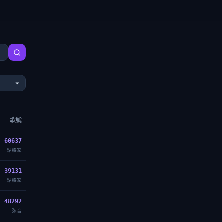
歌號
60637
點將家
39131
點將家
48292
弘音