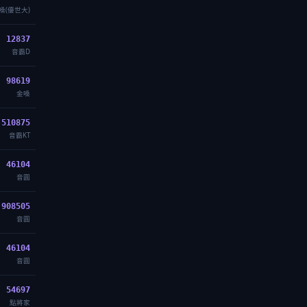
嗓(優世大)
12837
音霸D
98619
金嗓
510875
音霸KT
46104
音圓
908505
音圓
46104
音圓
54697
點將家