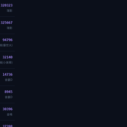
320323
瑞影
325667
瑞影
94796
嗓(優世大)
32140
嗓(小美華)
14736
音霸D
8945
音霸D
30396
金嗓
37398