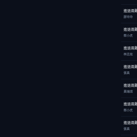
進退兩
廖玲玲
進退兩
蔡小虎
進退兩
林志炫
進退兩
張真
進退兩
黃瑞琪
進退兩
蔡小虎
進退兩
張真