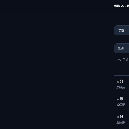
賴歌本：歌
共 97 首
兩難
梁靜茹
兩難
戴佩妮
兩難
戴佩妮