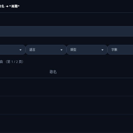
名 ➔ *兩難*
歌曲
（第 1 / 2 頁）
歌名