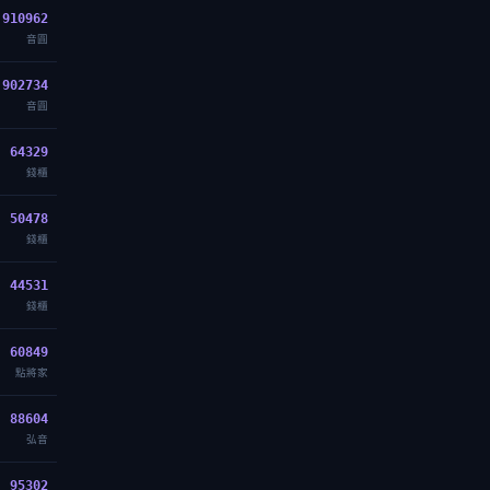
910962
音圓
902734
音圓
64329
錢櫃
50478
錢櫃
44531
錢櫃
60849
點將家
88604
弘音
95302