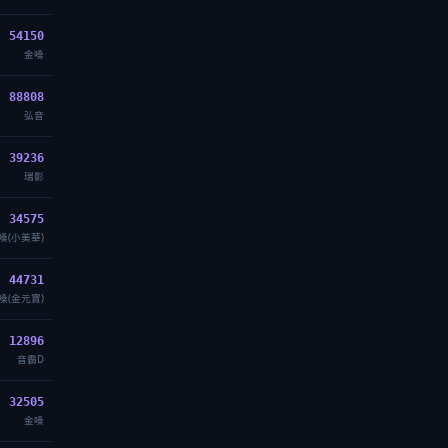
54150
金嗓
88808
弘音
39236
瑞影
34575
嗓(小美華)
44731
嗓(金元寶)
12896
音霸D
32505
金嗓