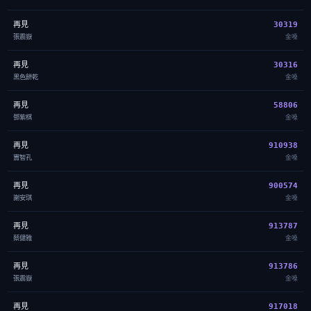
再見
30319
張震嶽
金嗓
再見
30316
黑色餅乾
金嗓
再見
58806
鄧紫棋
金嗓
再見
910938
竇智孔
金嗓
再見
900574
謝安琪
金嗓
再見
913787
蔡健雅
金嗓
再見
913786
張震嶽
金嗓
再見
917018