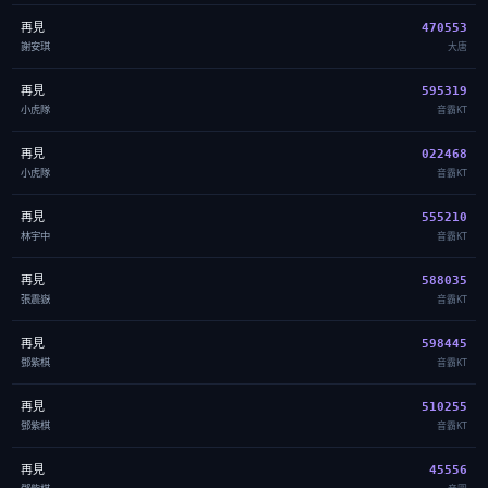
再見
470553
謝安琪
大唐
再見
595319
小虎隊
音霸KT
再見
022468
小虎隊
音霸KT
再見
555210
林宇中
音霸KT
再見
588035
張震嶽
音霸KT
再見
598445
鄧紫棋
音霸KT
再見
510255
鄧紫棋
音霸KT
再見
45556