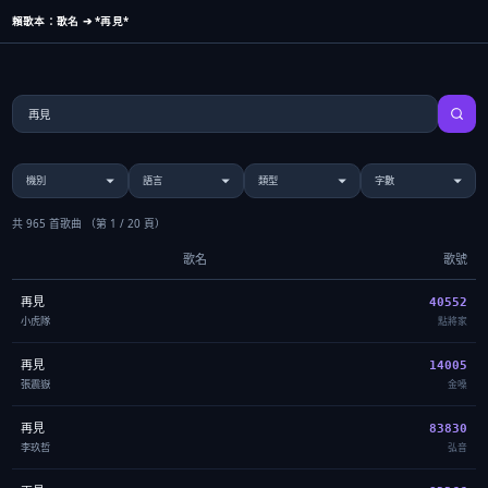
賴歌本：歌名 ➔ *再見*
共 965 首歌曲
（第 1 / 20 頁）
歌名
歌號
再見
40552
小虎隊
點將家
再見
14005
張震嶽
金嗓
再見
83830
李玖哲
弘音