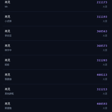
再見
211173
Mr.
大唐
再見
311193
小虎隊
大唐
再見
368563
李玖哲
大唐
再見
368573
林宇中
大唐
再見
311203
娃娃
大唐
再見
408113
張震嶽
大唐
再見
311213
黑色餅乾
大唐
再見
408593
蔡健雅
大唐