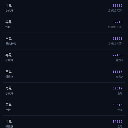
再見
92098
小虎隊
金嗓(金元寶)
再見
92218
娃娃
金嗓(金元寶)
再見
91398
黑色餅乾
金嗓(金元寶)
再見
22468
小虎隊
音霸D
再見
11716
鄧紫棋
音霸D
再見
30317
小虎隊
金嗓
再見
30318
娃娃
金嗓
再見
14005
張震嶽
金嗓