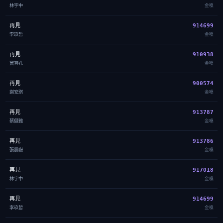
林宇中
金嗓
再見
914699
李玖哲
金嗓
再見
910938
竇智孔
金嗓
再見
900574
謝安琪
金嗓
再見
913787
蔡健雅
金嗓
再見
913786
張震嶽
金嗓
再見
917018
林宇中
金嗓
再見
914699
李玖哲
金嗓