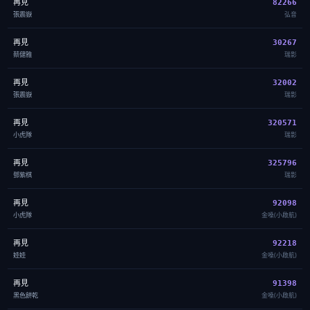
再見
82266
張震嶽
弘音
再見
30267
蔡健雅
瑞影
再見
32002
張震嶽
瑞影
再見
320571
小虎隊
瑞影
再見
325796
鄧紫棋
瑞影
再見
92098
小虎隊
金嗓(小啟航)
再見
92218
娃娃
金嗓(小啟航)
再見
91398
黑色餅乾
金嗓(小啟航)