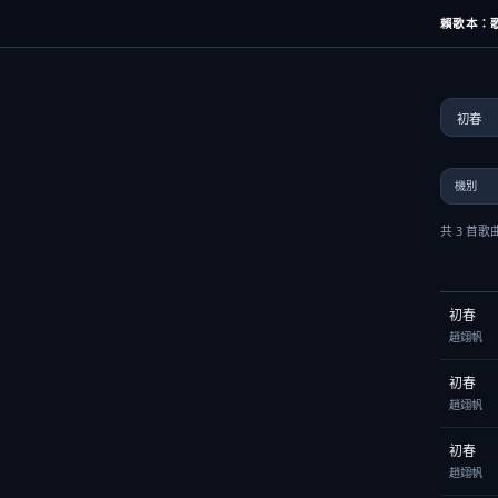
賴歌本：歌
共 3 首歌
初春
趙翊帆
初春
趙翊帆
初春
趙翊帆