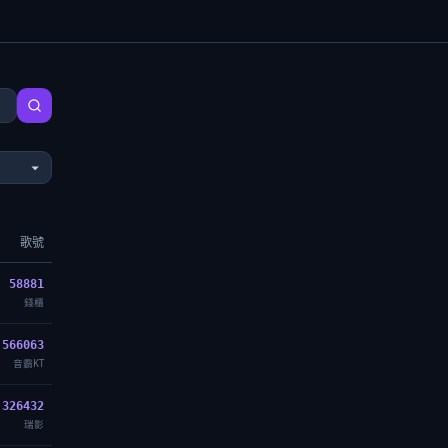
歌號
58881
錢櫃
566063
音霸KT
326432
瑞影