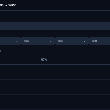
名 ➔ *初春*
曲
歌名