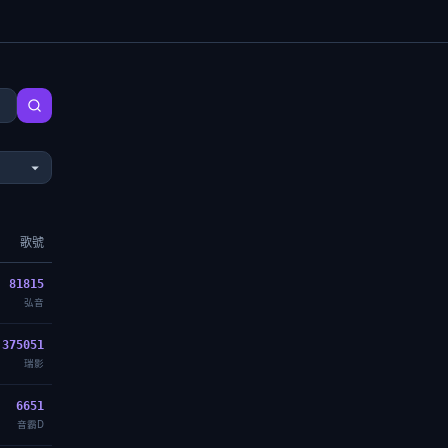
歌號
81815
弘音
375051
瑞影
6651
音霸D