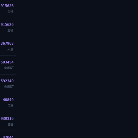
915626
金嗓
915626
金嗓
367963
大唐
593454
音霸KT
592340
音霸KT
40849
音圓
930316
音圓
42044