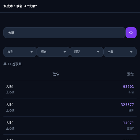
賴歌本：歌名 ➔ *大眠*
共 11 首歌曲
歌名
歌號
大眠
93901
王心凌
弘音
大眠
325877
王心淩
瑞影
大眠
14971
王心凌
音霸D