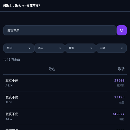
賴歌本：歌名 ➔ *寂寞不痛*
共 13 首歌曲
歌名
歌號
寂寞不痛
39800
A-LIN
點將家
寂寞不痛
93198
ALIN
弘音
寂寞不痛
345627
A-Lin
瑞影