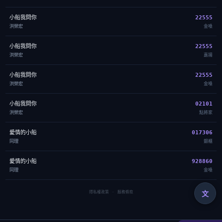
小船我問你
22555
洪榮宏
金嗓
小船我問你
22555
洪榮宏
嘉揚
小船我問你
22555
洪榮宏
金嗓
小船我問你
02101
洪榮宏
點將家
愛情的小船
017306
同理
銀櫃
愛情的小船
928860
同理
金嗓
文
隱私權政策
·
服務條款