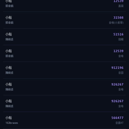
小船
12539
蔡幸娟
嘉揚
小船
31508
蔡幸娟
金嗓(小美華)
小船
51516
陳綺貞
錢櫃
小船
12539
蔡幸娟
金嗓
小船
912196
陳綺貞
音圓
小船
926267
陳綺貞
金嗓
小船
926267
陳綺貞
金嗓
小船
566477
163braces
音霸KT