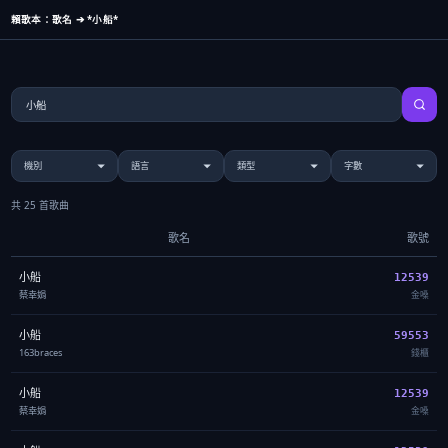
賴歌本：歌名 ➔ *小船*
共 25 首歌曲
歌名
歌號
小船
12539
蔡幸娟
金嗓
小船
59553
163braces
錢櫃
小船
12539
蔡幸娟
金嗓