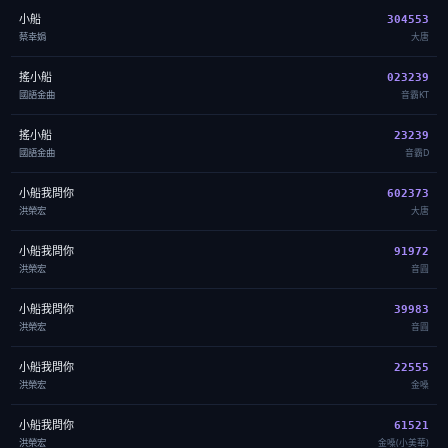
小船
304553
蔡幸娟
大唐
搖小船
023239
國語金曲
音霸KT
搖小船
23239
國語金曲
音霸D
小船我問你
602373
洪榮宏
大唐
小船我問你
91972
洪榮宏
音圓
小船我問你
39983
洪榮宏
音圓
小船我問你
22555
洪榮宏
金嗓
小船我問你
61521
洪榮宏
金嗓(小美華)