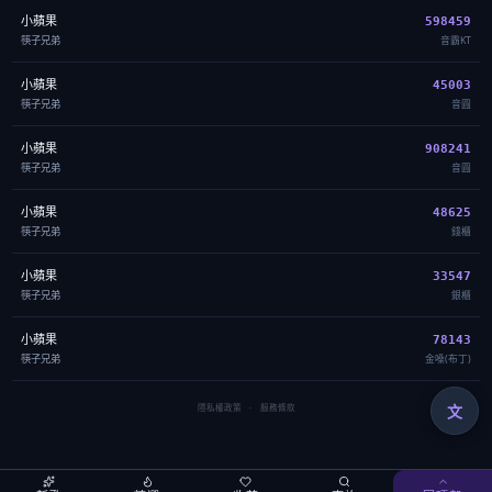
小蘋果
598459
筷子兄弟
音霸KT
小蘋果
45003
筷子兄弟
音圓
小蘋果
908241
筷子兄弟
音圓
小蘋果
48625
筷子兄弟
錢櫃
小蘋果
33547
筷子兄弟
銀櫃
小蘋果
78143
筷子兄弟
金嗓(布丁)
文
隱私權政策
·
服務條款