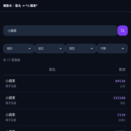
賴歌本：歌名 ➔ *小蘋果*
共 17 首歌曲
歌名
歌號
小蘋果
84536
筷子兄弟
弘音
小蘋果
335588
筷子兄弟
瑞影
小蘋果
7239
筷子兄弟
音霸D