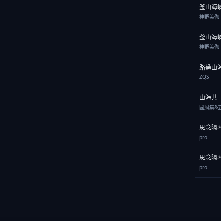
釜山海
神野美伽
釜山海
神野美伽
路過山
ZQS
山海共
國風集&五
思念隔
pro
思念隔
pro