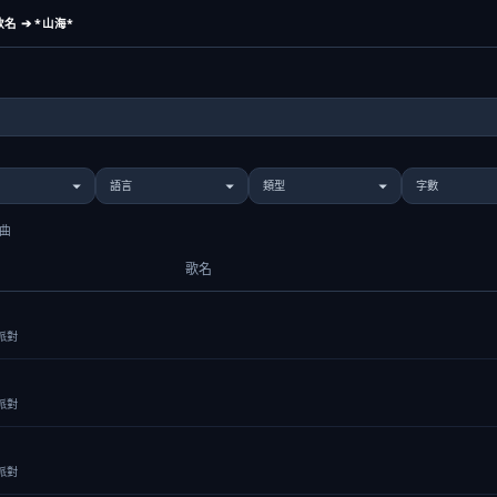
名 ➔ *山海*
歌曲
歌名
派對
派對
派對