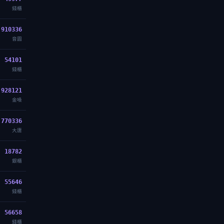
錢櫃
910336
音圓
54101
錢櫃
928121
金嗓
770336
大唐
18782
銀櫃
55646
錢櫃
56658
錢櫃