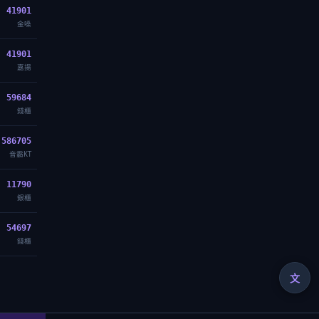
41901
金嗓
41901
嘉揚
59684
錢櫃
586705
音霸KT
11790
銀櫃
54697
錢櫃
文