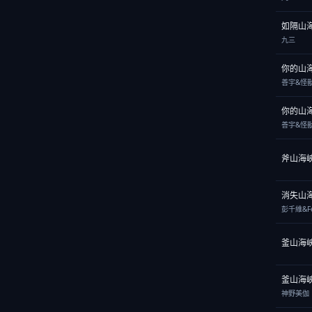
如隔山
九三
你的山
善宇&怪
你的山
善宇&怪
斧山海
消失山
彭千維&Fe
釜山海
釜山海
神野美伽