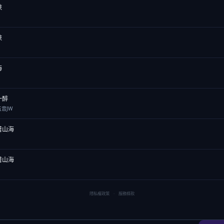
峽
峽
海
一醉
音JW
著山海
著山海
隱私權政策
·
服務條款