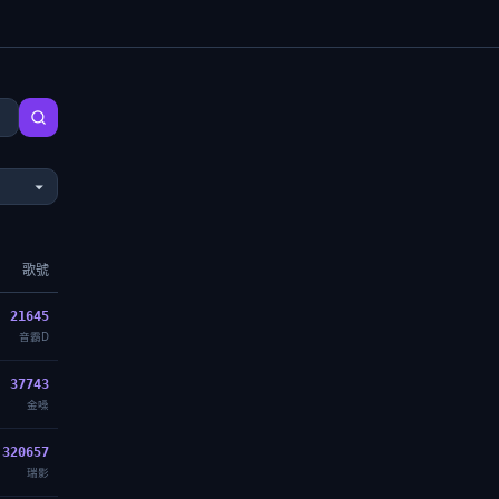
歌號
21645
音霸D
37743
金嗓
320657
瑞影