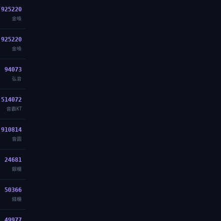
925220
金嗓
925220
金嗓
94073
弘音
514072
音霸KT
910814
音圓
24681
銀櫃
50366
錢櫃
49977