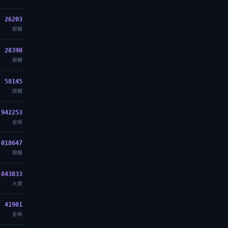
26203
銀櫃
28390
銀櫃
58145
錢櫃
942253
金嗓
018647
銀櫃
843833
大唐
41901
金嗓