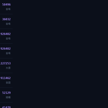
58496
金嗓
36032
金嗓
926402
金嗓
926402
金嗓
227253
大唐
911462
音圓
52129
錢櫃
41470