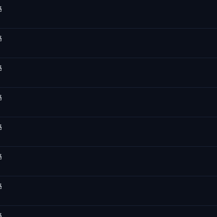
路
路
路
路
路
路
路
路