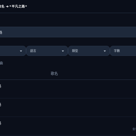
名 ➔ *平凡之路*
歌曲
歌名
路
路
路
金