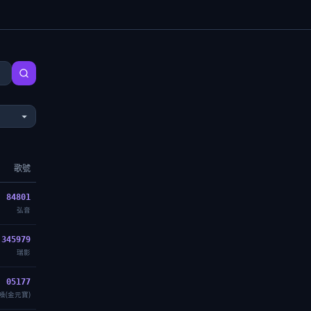
歌號
84801
弘音
345979
瑞影
05177
嗓(金元寶)