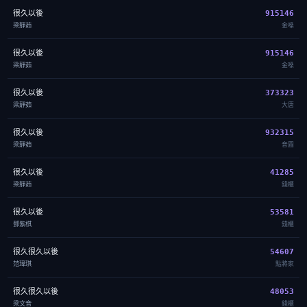
很久以後
915146
梁靜茹
金嗓
很久以後
915146
梁靜茹
金嗓
很久以後
373323
梁靜茹
大唐
很久以後
932315
梁靜茹
音圓
很久以後
41285
梁靜茹
錢櫃
很久以後
53581
鄧紫棋
錢櫃
很久很久以後
54607
范瑋琪
點將家
很久很久以後
48053
梁文音
錢櫃