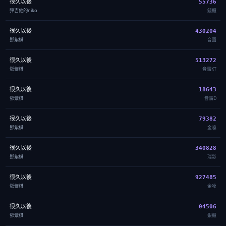
很久以後
55736
彈吉他的niko
錢櫃
很久以後
430204
鄧紫棋
音圓
很久以後
513272
鄧紫棋
音霸KT
很久以後
18643
鄧紫棋
音霸D
很久以後
79382
鄧紫棋
金嗓
很久以後
340828
鄧紫棋
瑞影
很久以後
927485
鄧紫棋
金嗓
很久以後
04506
鄧紫棋
銀櫃