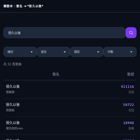
賴歌本：歌名 ➔ *很久以後*
共 32 首歌曲
歌名
歌號
很久以後
411116
鄧紫棋
音圓
很久以後
50722
梁靜茹
音圓
很久以後
18946
彈吉他的niko
銀櫃