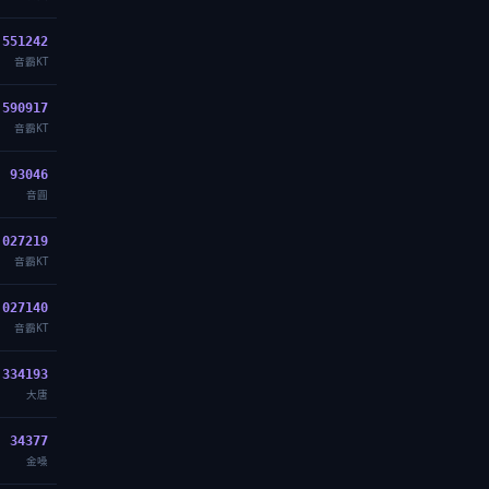
551242
音霸KT
590917
音霸KT
93046
音圓
027219
音霸KT
027140
音霸KT
334193
大唐
34377
金嗓