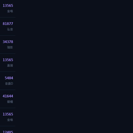
13565
金嗓
81877
弘音
34378
瑞影
13565
嘉揚
5404
音霸D
41644
銀櫃
13565
金嗓
12405