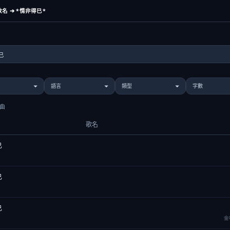
名 ➔ *情非得已*
歌曲
歌名
已
已
已
金