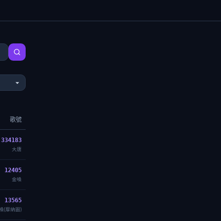
歌號
334183
大唐
12405
金嗓
13565
嗓(摩納園)