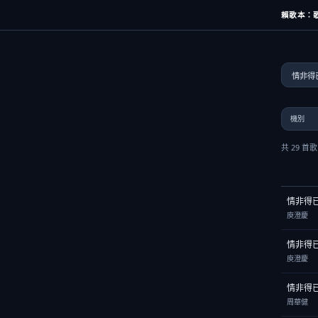
賴歌本：歌
共 29 首
情非得
庾澄慶
情非得
庾澄慶
情非得
周華健