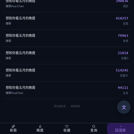
想和你看五月的晚霞
390036
陳華Hua Chen
瑞影
想和你看五月的晚霞
410257
陳華
音圓
想和你看五月的晚霞
79963
陳華
金嗓
想和你看五月的晚霞
21818
陳華
音霸D
想和你看五月的晚霞
514245
陳華
音霸KT
想和你看五月的晚霞
94111
陳華HuaChen
弘音
文
隱私權政策
·
服務條款
新歌
精選
收藏
查詢
回頂部