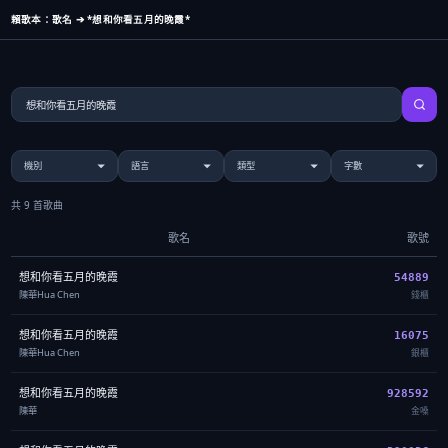
賴歌本：歌名 ➔ *想和你看五月的晚霞*
共 9 首歌曲
歌名
歌號
想和你看五月的晚霞
54889
陳華Hua Chen
錢櫃
想和你看五月的晚霞
16075
陳華Hua Chen
銀櫃
想和你看五月的晚霞
928592
陳華
金嗓