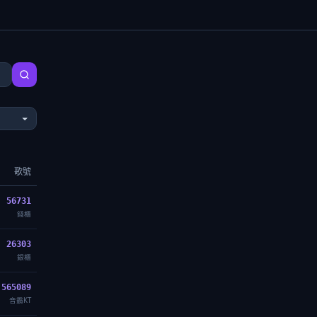
歌號
56731
錢櫃
26303
銀櫃
565089
音霸KT