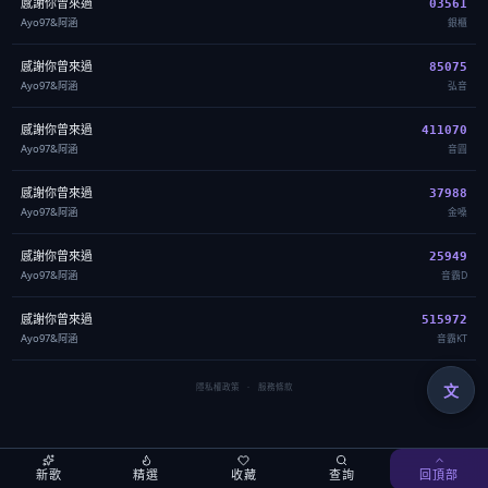
感謝你曾來過
03561
Ayo97&阿涵
銀櫃
感謝你曾來過
85075
Ayo97&阿涵
弘音
感謝你曾來過
411070
Ayo97&阿涵
音圓
感謝你曾來過
37988
Ayo97&阿涵
金嗓
感謝你曾來過
25949
Ayo97&阿涵
音霸D
感謝你曾來過
515972
Ayo97&阿涵
音霸KT
文
隱私權政策
·
服務條款
新歌
精選
收藏
查詢
回頂部