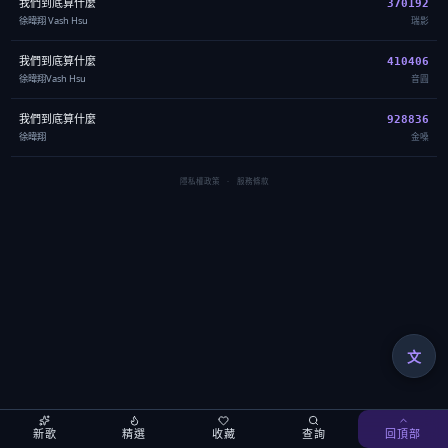
我們到底算什麼
370192
徐暐翔 Vash Hsu
瑞影
我們到底算什麼
410406
徐暐翔Vash Hsu
音圓
我們到底算什麼
928836
徐暐翔
金嗓
隱私權政策
·
服務條款
文
新歌
精選
收藏
查詢
回頂部