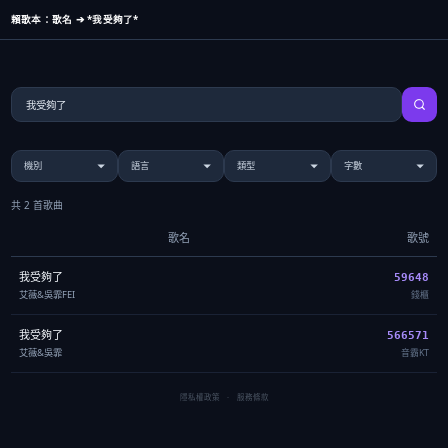
賴歌本：歌名 ➔ *我受夠了*
共 2 首歌曲
歌名
歌號
我受夠了
59648
艾薇&吳霏FEI
錢櫃
我受夠了
566571
艾薇&吳霏
音霸KT
隱私權政策
·
服務條款