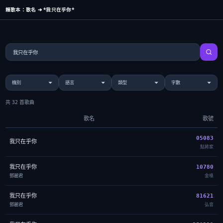
賴歌本：歌名 ➔ *我只在乎你*
共 32 首歌曲
歌名
歌號
05083
我只在乎你
點將家
我只在乎你
10780
鄧麗君
金嗓
我只在乎你
81621
鄧麗君
弘音