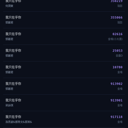
我只在乎你
350219
何潤東
瑞影
我只在乎你
355066
鄧麗君
瑞影
我只在乎你
02616
鄧麗君
金嗓(小大唐)
我只在乎你
25053
鄧麗君
音霸D
我只在乎你
10780
鄧麗君
金嗓
我只在乎你
913902
鄧麗君
金嗓
我只在乎你
913901
梁詠琪
金嗓
我只在乎你
917118
孫燕姿&鄭秀文&那英&
金嗓