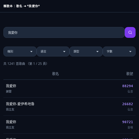
賴歌本：歌名 ➔ *我愛你*
共 1241 首歌曲
（第 1 / 25 頁）
歌名
歌號
我愛妳
88294
謝雷
弘音
我愛妳-愛伊希地魯
26682
翁立友
弘音
我愛妳
90721
翁立友
金嗓