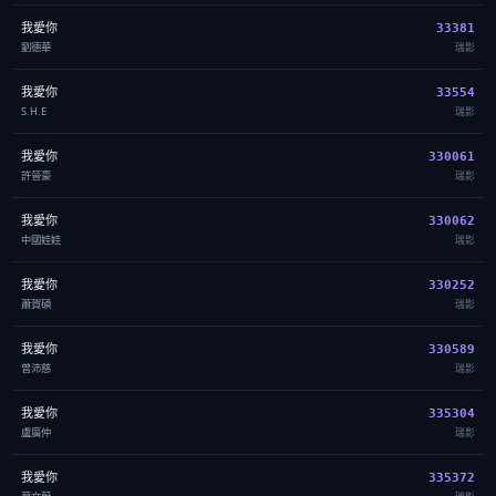
我愛你
33381
劉德華
瑞影
我愛你
33554
S.H.E
瑞影
我愛你
330061
許晉豪
瑞影
我愛你
330062
中國娃娃
瑞影
我愛你
330252
蕭賀碩
瑞影
我愛你
330589
曾沛慈
瑞影
我愛你
335304
盧廣仲
瑞影
我愛你
335372