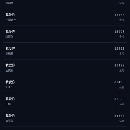
李明德
金嗓
我愛你
13438
中國娃娃
金嗓
我愛你
13908
陳潔儀
金嗓
我愛你
13962
劉德華
金嗓
我愛你
23190
王識賢
金嗓
我愛你
83496
S.H.E
弘音
我愛你
82686
王傑
弘音
我愛你
81785
許晉豪
弘音