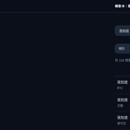
賴歌本：歌
共 226 
我知道
BY2
我知道
尤雅
我知道
張可芝