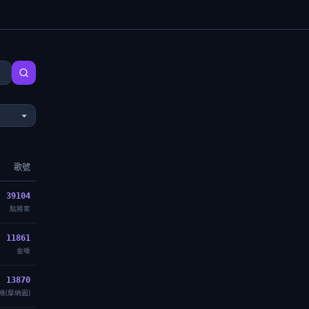
歌號
39104
點將家
11861
金嗓
13870
嗓(摩納園)