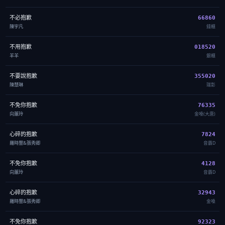
不必抱歉
66860
陳宇凡
錢櫃
不用抱歉
018520
羊羊
銀櫃
不要說抱歉
355020
陳慧琳
瑞影
不免你抱歉
76335
向蕙玲
金嗓(大唐)
心碎的抱歉
7824
羅時豐&張秀卿
音霸D
不免你抱歉
4128
向蕙玲
音霸D
心碎的抱歉
32943
羅時豐&張秀卿
金嗓
不免你抱歉
92323