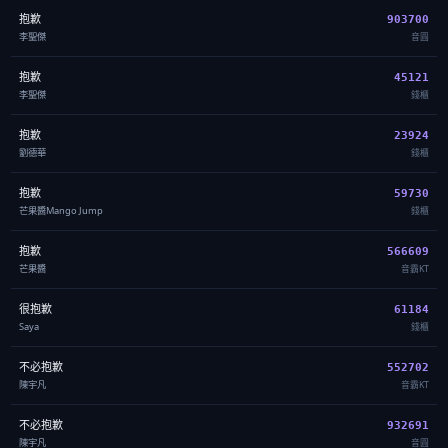
抱歉
903700
李聖傑
音圓
抱歉
45121
李聖傑
錢櫃
抱歉
23924
劉德華
錢櫃
抱歉
59730
芒果醬Mango Jump
錢櫃
抱歉
566609
芒果醬
音霸KT
很抱歉
61184
Saya
錢櫃
不必抱歉
552702
陳宇凡
音霸KT
不必抱歉
932691
陳宇凡
音圓