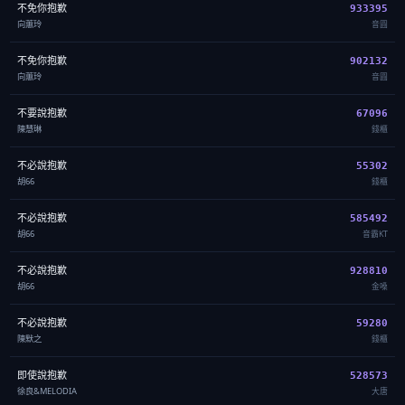
不免你抱歉
933395
向蕙玲
音圓
不免你抱歉
902132
向蕙玲
音圓
不要說抱歉
67096
陳慧琳
錢櫃
不必說抱歉
55302
胡66
錢櫃
不必說抱歉
585492
胡66
音霸KT
不必說抱歉
928810
胡66
金嗓
不必說抱歉
59280
陳默之
錢櫃
即使說抱歉
528573
徐良&MELODIA
大唐