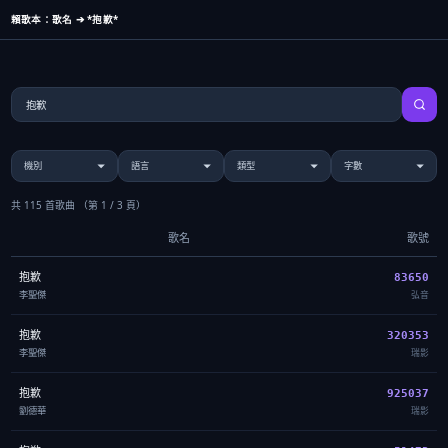
賴歌本：歌名 ➔ *抱歉*
共 115 首歌曲
（第 1 / 3 頁）
歌名
歌號
抱歉
83650
李聖傑
弘音
抱歉
320353
李聖傑
瑞影
抱歉
925037
劉德華
瑞影