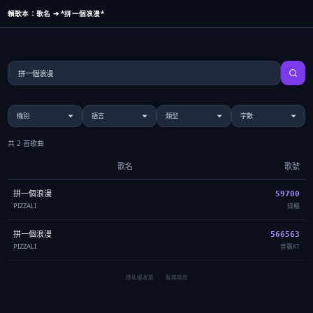
賴歌本：歌名 ➔ *拼一個浪漫*
共 2 首歌曲
歌名
歌號
拼一個浪漫
59700
PIZZALI
錢櫃
拼一個浪漫
566563
PIZZALI
音霸KT
隱私權政策
·
服務條款