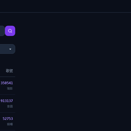
歌號
350541
瑞影
913137
音圓
52753
錢櫃