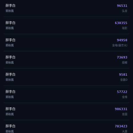
醉李白
96531
蔡秋鳳
弘音
醉李白
630355
蔡秋鳳
瑞影
醉李白
94950
蔡秋鳳
金嗓(優世大)
醉李白
73693
蔡秋鳳
錢櫃
醉李白
9581
蔡秋鳳
音霸D
醉李白
57722
蔡秋鳳
金嗓
醉李白
906331
蔡秋鳳
音圓
醉李白
703423
蔡秋鳳
大唐