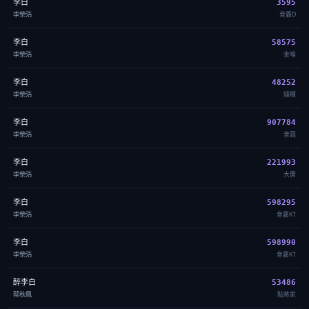
李白
3595
李榮浩
音霸D
李白
58575
李榮浩
金嗓
李白
48252
李榮浩
錢櫃
李白
907784
李榮浩
音圓
李白
221993
李榮浩
大唐
李白
598295
李榮浩
音霸KT
李白
598990
李榮浩
音霸KT
醉李白
53486
蔡秋鳳
點將家