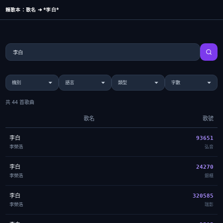
賴歌本：歌名 ➔ *李白*
共 44 首歌曲
歌名
歌號
李白
93651
李榮浩
弘音
李白
24270
李榮浩
銀櫃
李白
320585
李榮浩
瑞影