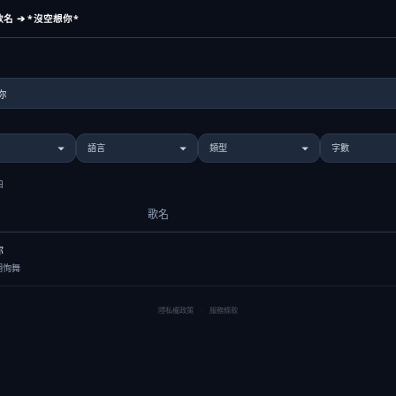
名 ➔ *沒空想你*
曲
歌名
你
a胡恂舞
隱私權政策
·
服務條款