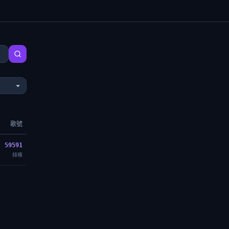
歌號
59591
錢櫃