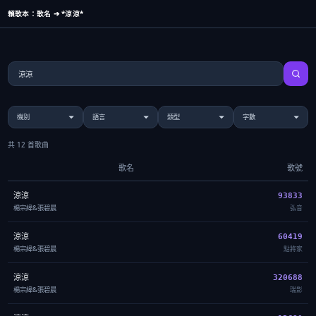
賴歌本：歌名 ➔ *涼涼*
共 12 首歌曲
歌名
歌號
涼涼
93833
楊宗緯&張碧晨
弘音
涼涼
60419
楊宗緯&張碧晨
點將家
涼涼
320688
楊宗緯&張碧晨
瑞影