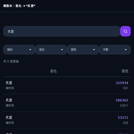
賴歌本：歌名 ➔ *炙愛*
共 9 首歌曲
歌名
歌號
炙愛
325934
陳忻玥
瑞影
炙愛
586362
陳忻玥
音霸KT
炙愛
53171
陳忻玥
錢櫃