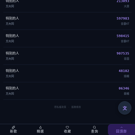
特別的人
213093
方大同
大唐
特別的人
597983
方大同
音霸KT
特別的人
598415
方大同
音霸KT
特別的人
907535
方大同
音圓
特別的人
48102
方大同
錢櫃
特別的人
06346
方大同
銀櫃
文
隱私權政策
·
服務條款
新歌
精選
收藏
查詢
回頂部