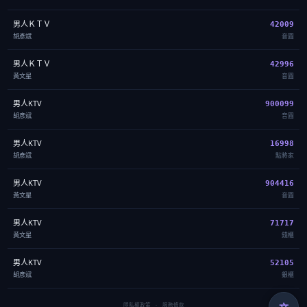
男人ＫＴＶ
42009
胡彥斌
音圓
男人ＫＴＶ
42996
黃文星
音圓
男人KTV
900099
胡彥斌
音圓
男人KTV
16998
胡彥斌
點將家
男人KTV
904416
黃文星
音圓
男人KTV
71717
黃文星
錢櫃
男人KTV
52105
胡彥斌
銀櫃
隱私權政策
·
服務條款