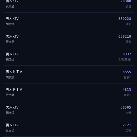
男人KTV
28388
黃文星
弘音
男人KTV
350228
胡彥斌
瑞影
男人KTV
650218
黃文星
瑞影
男人KTV
30337
胡彥斌
金嗓(美華)
男人ＫＴＶ
8555
胡彥斌
音霸D
男人ＫＴＶ
4813
黃文星
音霸D
男人KTV
56505
胡彥斌
金嗓
男人KTV
57121
黃文星
金嗓