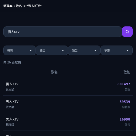
賴歌本：歌名 ➔ *男人KTV*
共 26 首歌曲
歌名
歌號
男人KTV
801497
黃文星
音圓
男人KTV
39539
黃文星
點將家
男人KTV
16998
胡彥斌
弘音