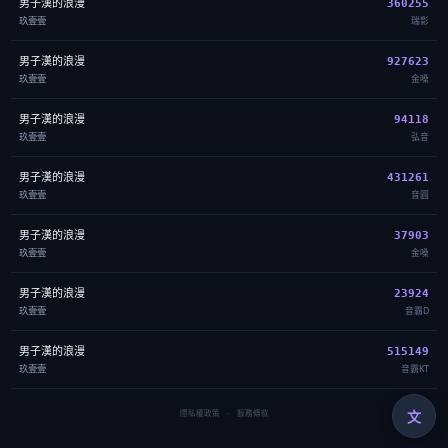
男子漢的浪漫
360255
玖壹壹
瑞影
男子漢的浪漫
927623
玖壹壹
金嗓
男子漢的浪漫
94118
玖壹壹
弘音
男子漢的浪漫
431261
玖壹壹
音圓
男子漢的浪漫
37903
玖壹壹
金嗓
男子漢的浪漫
23924
玖壹壹
音霸D
男子漢的浪漫
515149
玖壹壹
音霸KT
文
隱私權政策
·
服務條款