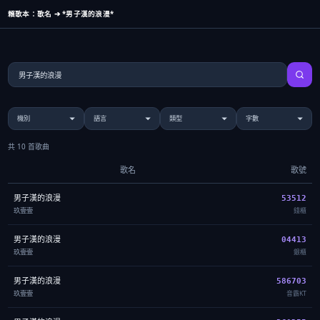
賴歌本：歌名 ➔ *男子漢的浪漫*
共 10 首歌曲
歌名
歌號
男子漢的浪漫
53512
玖壹壹
錢櫃
男子漢的浪漫
04413
玖壹壹
銀櫃
男子漢的浪漫
586703
玖壹壹
音霸KT