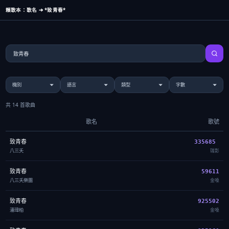
賴歌本：歌名 ➔ *致青春*
共 14 首歌曲
歌名
歌號
致青春
335685
八三夭
瑞影
致青春
59611
八三夭樂團
金嗓
致青春
925502
潘瑋柏
金嗓