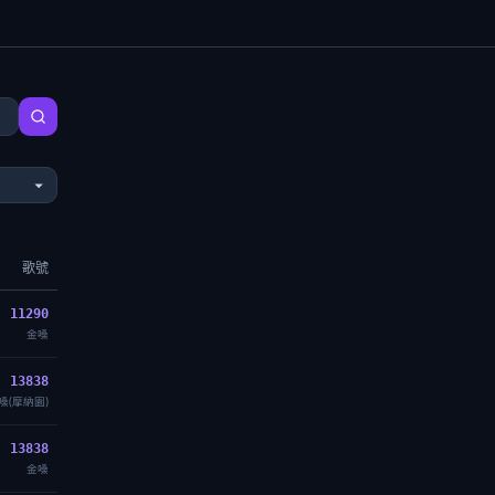
歌號
11290
金嗓
13838
嗓(摩納園)
13838
金嗓