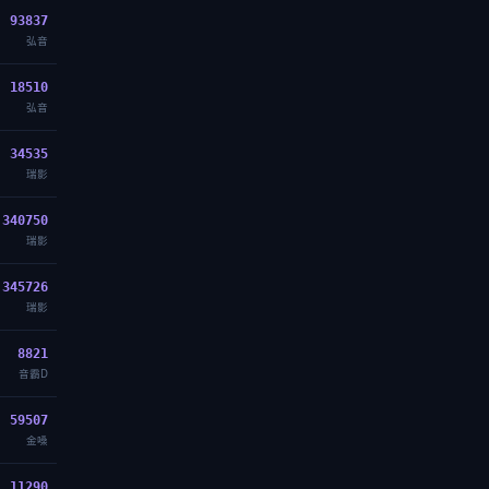
93837
弘音
18510
弘音
34535
瑞影
340750
瑞影
345726
瑞影
8821
音霸D
59507
金嗓
11290