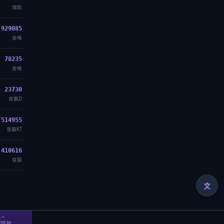
瑞影
929085
金嗓
78235
金嗓
23730
音霸D
514955
音霸KT
410616
音圓
文
回頂部