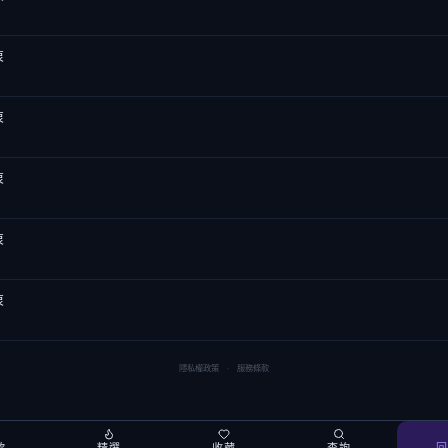
衷
衷
衷
衷
衷
隱私權政策
·
服務條款
歌
精選
收藏
查詢