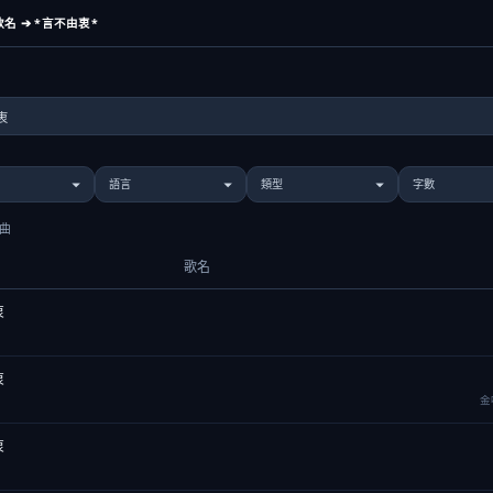
名 ➔ *言不由衷*
歌曲
歌名
衷
衷
金
衷