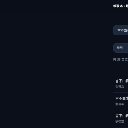
賴歌本：歌
共 38 首
言不由
張智霖
言不由
劉德華
言不由
劉德華