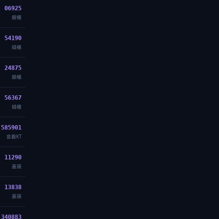
06925
銀櫃
54190
錢櫃
24875
銀櫃
56367
錢櫃
585901
音霸KT
11290
嘉揚
13838
嘉揚
340883