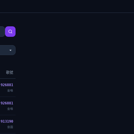
歌號
926881
金嗓
926881
金嗓
913190
音圓