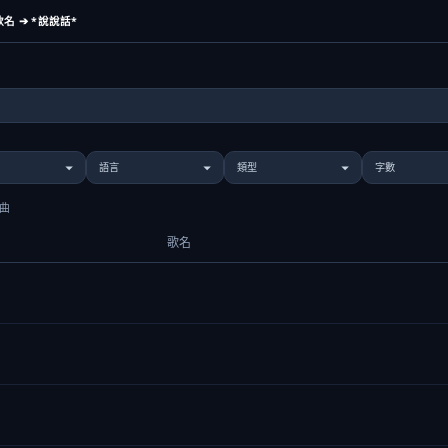
名 ➔ *說說話*
歌曲
歌名