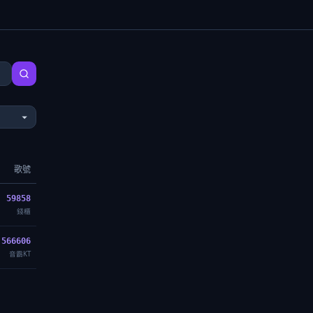
歌號
59858
錢櫃
566606
音霸KT