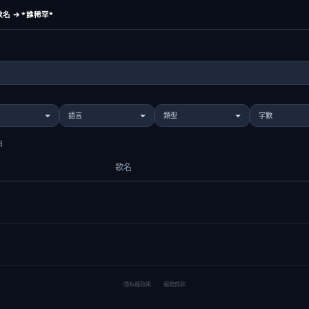
名 ➔ *誰稀罕*
曲
歌名
隱私權政策
·
服務條款