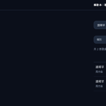
賴歌本：歌
共 2 首歌
誰稀罕
周杰倫
誰稀罕
周杰倫