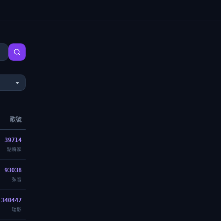
歌號
39714
點將家
93038
弘音
340447
瑞影