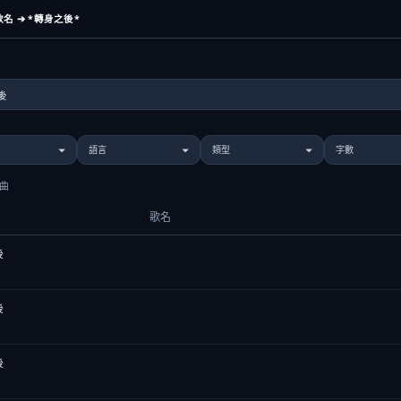
名 ➔ *轉身之後*
歌曲
歌名
後
後
後