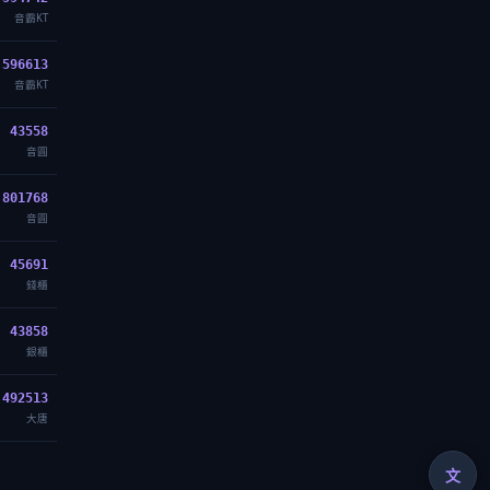
音霸KT
596613
音霸KT
43558
音圓
801768
音圓
45691
錢櫃
43858
銀櫃
492513
大唐
文