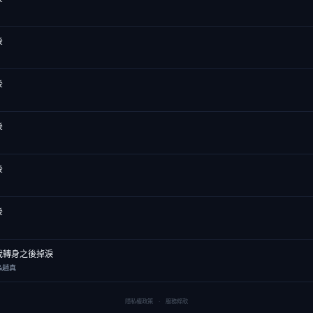
後
後
後
後
後
我轉身之後掉淚
&趙真
隱私權政策
·
服務條款