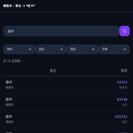
賴歌本：歌名 ➔ *途中*
共 26 首歌曲
歌名
歌號
途中
53723
黃美珍
點將家
途中
93338
黃美珍
弘音
途中
325722
黃美珍
瑞影