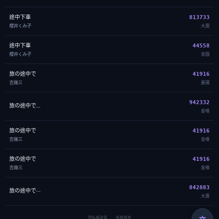
途中下車
813733
櫻井くみ子
大唐
途中下車
44558
櫻井くみ子
音圓
旅の途中で
41916
吉幾三
嘉揚
942332
旅の途中で…
金嗓
旅の途中で
41916
吉幾三
金嗓
旅の途中で
41916
吉幾三
金嗓
842883
旅の途中で‧‧‧
大唐
隱私權政策
·
服務條款