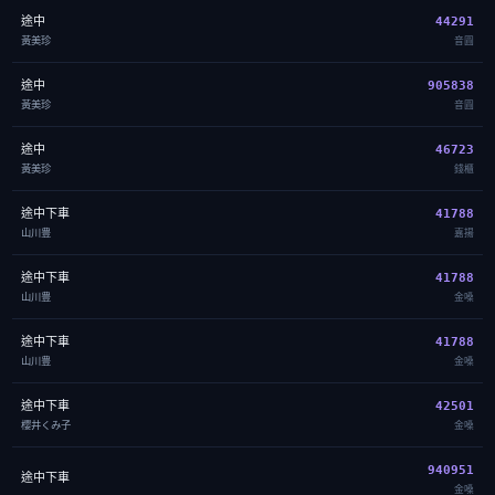
途中
44291
黃美珍
音圓
途中
905838
黃美珍
音圓
途中
46723
黃美珍
錢櫃
途中下車
41788
山川豊
嘉揚
途中下車
41788
山川豊
金嗓
途中下車
41788
山川豊
金嗓
途中下車
42501
櫻井くみ子
金嗓
940951
途中下車
金嗓