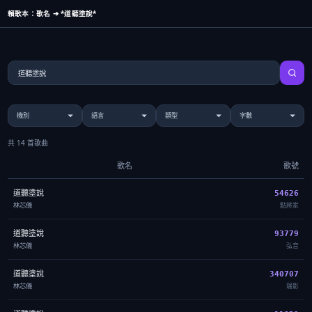
賴歌本：歌名 ➔ *道聽塗說*
共 14 首歌曲
歌名
歌號
道聽塗說
54626
林芯儀
點將家
道聽塗說
93779
林芯儀
弘音
道聽塗說
340707
林芯儀
瑞影