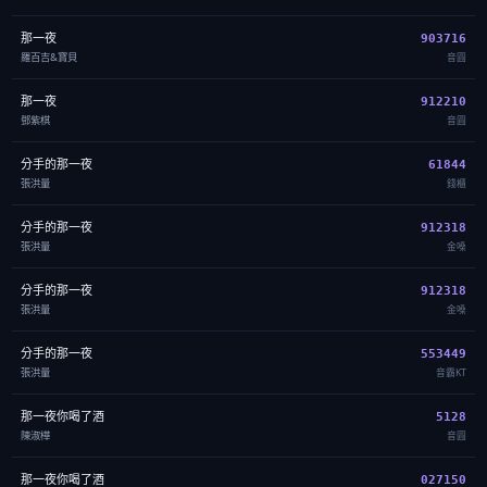
那一夜
903716
羅百吉&寶貝
音圓
那一夜
912210
鄧紫棋
音圓
分手的那一夜
61844
張洪量
錢櫃
分手的那一夜
912318
張洪量
金嗓
分手的那一夜
912318
張洪量
金嗓
分手的那一夜
553449
張洪量
音霸KT
那一夜你喝了酒
5128
陳淑樺
音圓
那一夜你喝了酒
027150