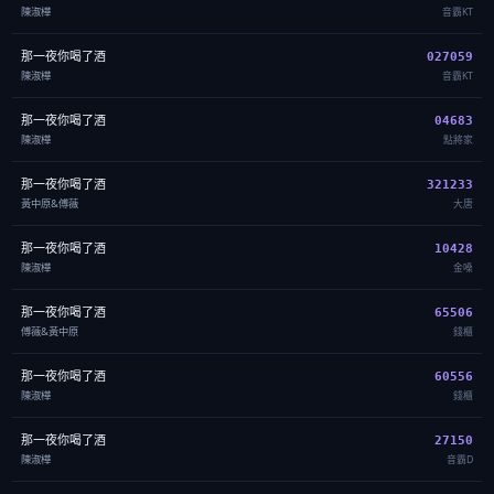
陳淑樺
音霸KT
那一夜你喝了酒
027059
陳淑樺
音霸KT
那一夜你喝了酒
04683
陳淑樺
點將家
那一夜你喝了酒
321233
黃中原&傅薇
大唐
那一夜你喝了酒
10428
陳淑樺
金嗓
那一夜你喝了酒
65506
傅薇&黃中原
錢櫃
那一夜你喝了酒
60556
陳淑樺
錢櫃
那一夜你喝了酒
27150
陳淑樺
音霸D