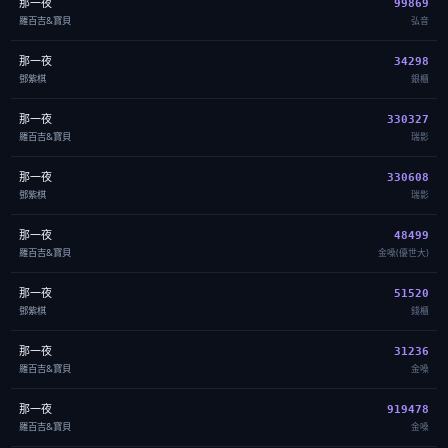
那一夜
99869
羅百吉&寶貝
弘音
那一夜
34298
鄧紫棋
銀櫃
那一夜
330327
羅百吉&寶貝
瑞影
那一夜
330608
鄧紫棋
瑞影
那一夜
48499
羅百吉&寶貝
金嗓(優世大)
那一夜
51520
鄧紫棋
錢櫃
那一夜
31236
羅百吉&寶貝
金嗓
那一夜
919478
羅百吉&寶貝
金嗓