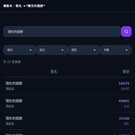
賴歌本：歌名 ➔ *隱形的翅膀*
共 23 首歌曲
歌名
歌號
隱形的翅膀
58479
張韶涵
點將家
隱形的翅膀
48005
張韶涵
弘音
隱形的翅膀
35348
張韶涵
瑞影