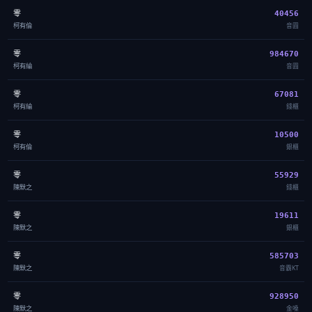
零
40456
柯有倫
音圓
零
984670
柯有綸
音圓
零
67081
柯有綸
錢櫃
零
10500
柯有倫
銀櫃
零
55929
陳默之
錢櫃
零
19611
陳默之
銀櫃
零
585703
陳默之
音霸KT
零
928950
陳默之
金嗓