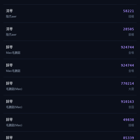
清零
58221
陸杰awr
錢櫃
清零
28505
陸杰awr
銀櫃
歸零
924744
Mao毛鵬懿
金嗓
歸零
924744
Mao毛鵬懿
金嗓
歸零
770214
毛鵬懿(Mao)
大唐
歸零
910163
毛鵬懿(Mao)
音圓
歸零
49838
毛鵬懿(Mao)
錢櫃
歸零
85339