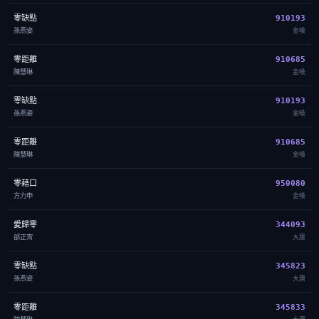
零缺點
910193
孫燕姿
金嗓
零距離
910685
陳慧琳
金嗓
零缺點
910193
孫燕姿
金嗓
零距離
910685
陳慧琳
金嗓
零藉口
950080
方力申
金嗓
愛歸零
344093
邰正宵
大唐
零缺點
345823
孫燕姿
大唐
零距離
345833