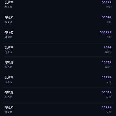
愛歸零
33499
邰正宵
瑞影
零距離
33540
陳慧琳
瑞影
零時差
335238
吳建豪
瑞影
愛歸零
6364
邰正宵
音霸D
零缺點
23372
孫燕姿
音霸D
愛歸零
12223
邰正宵
金嗓
零缺點
31563
孫燕姿
金嗓
零距離
13258
陳慧琳
金嗓