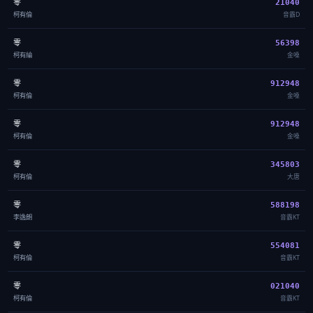
零
21040
柯有倫
音霸D
零
56398
柯有綸
金嗓
零
912948
柯有倫
金嗓
零
912948
柯有倫
金嗓
零
345803
柯有倫
大唐
零
588198
李逸朗
音霸KT
零
554081
柯有倫
音霸KT
零
021040
柯有倫
音霸KT