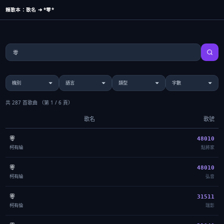
賴歌本：歌名 ➔ *零*
共 287 首歌曲
（第 1 / 6 頁）
歌名
歌號
零
48010
柯有綸
點將家
零
48010
柯有綸
弘音
零
31511
柯有倫
瑞影