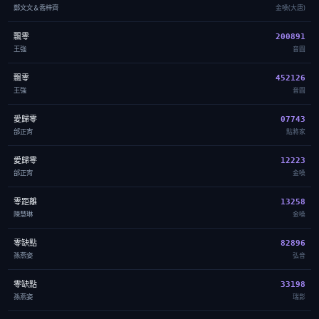
鄭文文＆喬梓齊
金嗓(大唐)
飄零
200891
王強
音圓
飄零
452126
王強
音圓
愛歸零
07743
邰正宵
點將家
愛歸零
12223
邰正宵
金嗓
零距離
13258
陳慧琳
金嗓
零缺點
82896
孫燕姿
弘音
零缺點
33198
孫燕姿
瑞影