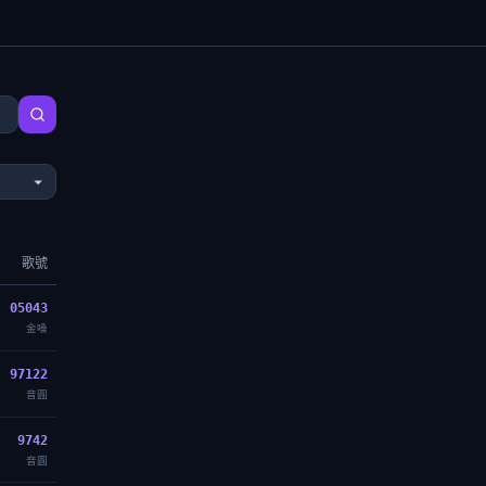
歌號
05043
金嗓
97122
音圓
9742
音圓