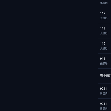
楊家成
119
大嘴巴
119
大嘴巴
119
大嘴巴
911
張芯瑜
警車聲(1
9211
周晏伊
9211
周晏伊