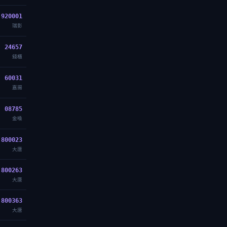
920001
瑞影
24657
錢櫃
60031
嘉揚
08785
金嗓
800023
大唐
800263
大唐
800363
大唐