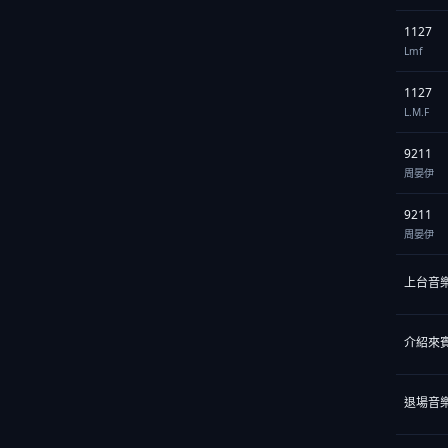
1127
Lmf
1127
L.M.F
9211
周晏伊
9211
周晏伊
上台音樂
介紹來賓
退場音樂