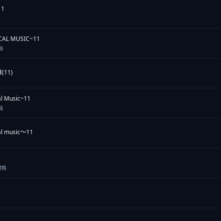
11
CAL MUSIC~11
曲
11)
al Music~11
曲
al music～11
禮格