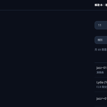
賴歌本：歌名
共 69 首
Jazz~01
演奏曲
Lydia (
F.I.R 飛
Jazz～0