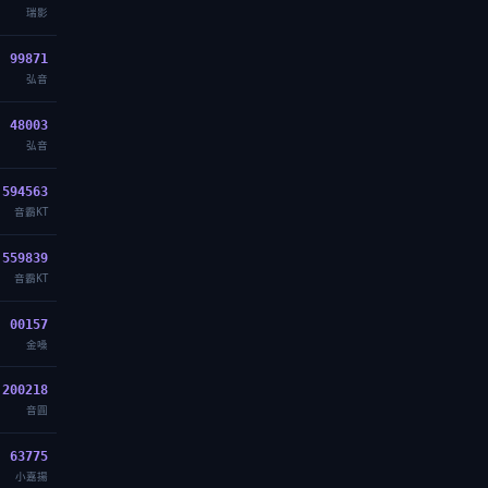
瑞影
99871
弘音
48003
弘音
594563
音霸KT
559839
音霸KT
00157
金嗓
200218
音圓
63775
小嘉揚