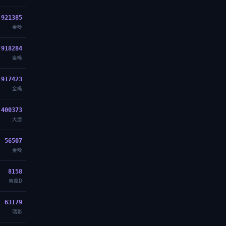
921385
金嗓
918284
金嗓
917423
金嗓
400373
大唐
56507
金嗓
8158
音霸D
63179
瑞影