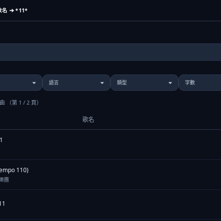
 ➔ *11*
歌曲
（第 1 / 2 頁）
歌名
1
Tempo 110)
兒樂團
11