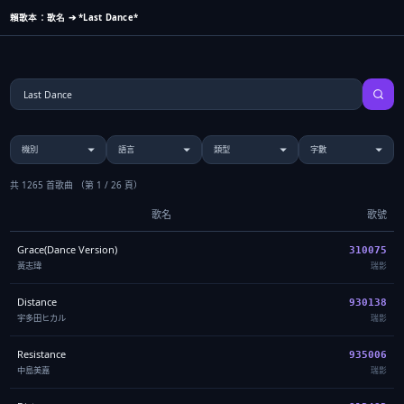
賴歌本：歌名 ➔ *Last Dance*
共 1265 首歌曲
（第 1 / 26 頁）
歌名
歌號
Grace(Dance Version)
310075
黃志瑋
瑞影
Distance
930138
宇多田ヒカル
瑞影
Resistance
935006
中島美嘉
瑞影