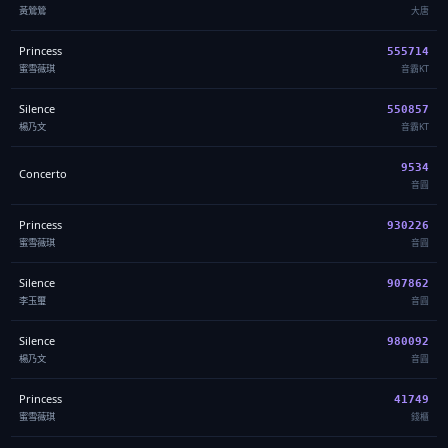
黃鶯鶯
大唐
Princess
555714
蜜雪薇琪
音霸KT
Silence
550857
楊乃文
音霸KT
9534
Concerto
音圓
Princess
930226
蜜雪薇琪
音圓
Silence
907862
李玉璽
音圓
Silence
980092
楊乃文
音圓
Princess
41749
蜜雪薇琪
錢櫃