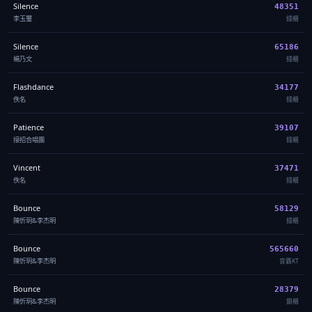
Silence
48351
李玉璽
錢櫃
Silence
65186
楊乃文
錢櫃
Flashdance
34177
佚名
錢櫃
Patience
39107
接招合唱團
錢櫃
Vincent
37471
佚名
錢櫃
Bounce
58129
陳忻玥&李杰明
錢櫃
Bounce
565660
陳忻玥&李杰明
音霸KT
Bounce
28379
陳忻玥&李杰明
銀櫃