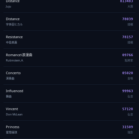
Distance
813483
Juju
大唐
Distance
78039
宇多田ヒカル
錢櫃
Resistance
78157
中島美嘉
錢櫃
Romance\浪漫曲
09766
Rubinstein,A.
點將家
Concerto
05020
演奏曲
金嗓
Influenced
99963
舞曲
弘音
Vincent
57128
Don McLean
弘音
Princess
31509
蜜雪薇琪
瑞影