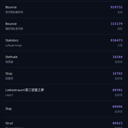
Bounce
929732
李杰明&陳忻玥
金嗓
Bounce
315179
陳忻玥&李杰明
瑞影
Statistics
836473
Lyfe jennings
大唐
Stefnaie
16504
孫燕姿
點將家
Stop
16765
阮筱芬
點將家
Liebestraum\第三號愛之夢
09701
Liszt,F.
點將家
09496
Stay
點將家
Strut
09423