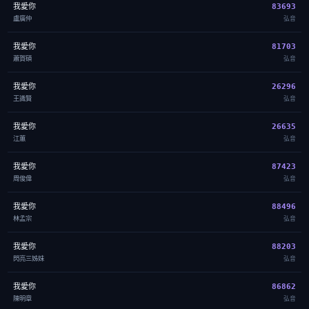
我愛你
83693
盧廣仲
弘音
我愛你
81703
蕭賀碩
弘音
我愛你
26296
王識賢
弘音
我愛你
26635
江蕙
弘音
我愛你
87423
周俊偉
弘音
我愛你
88496
林孟宗
弘音
我愛你
88203
閃亮三姊妹
弘音
我愛你
86862
陳明章
弘音