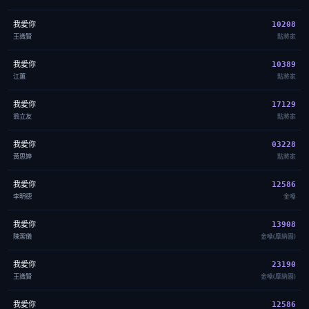
我愛你
10208
王識賢
點將家
我愛你
10389
江蕙
點將家
我愛你
17129
翁立友
點將家
我愛你
03228
黃思婷
點將家
我愛你
12586
李明德
金嗓
我愛你
13908
陳潔儀
金嗓(摩納園)
我愛你
23190
王識賢
金嗓(摩納園)
我愛你
12586