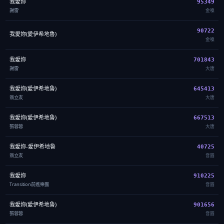
我愛妳
95349
謝雷
金嗓
90722
我愛妳(愛伊希地魯)
金嗓
我愛妳
701843
謝雷
大唐
我愛妳(愛伊希地魯)
645413
翁立友
大唐
我愛妳(愛伊希地魯)
667513
張蓉蓉
大唐
我愛妳-愛伊希地魯
40725
翁立友
音圓
我愛妳
910225
Transition前進樂團
音圓
我愛妳(愛伊希地魯)
901656
張蓉蓉
音圓