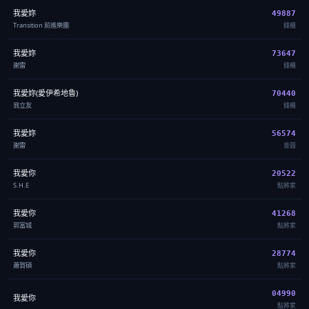
我愛妳
49887
Transition 前進樂團
錢櫃
我愛妳
73647
謝雷
錢櫃
我愛妳(愛伊希地魯)
70440
翁立友
錢櫃
我愛妳
56574
謝雷
音圓
我愛你
20522
S.H.E
點將家
我愛你
41268
郭富城
點將家
我愛你
28774
蕭賀碩
點將家
04990
我愛你
點將家