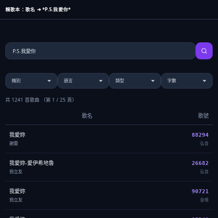
賴歌本：歌名 ➔ *P.S.我愛你*
共 1241 首歌曲
（第 1 / 25 頁）
歌名
歌號
我愛妳
88294
謝雷
弘音
我愛妳-愛伊希地魯
26682
翁立友
弘音
我愛妳
90721
翁立友
金嗓