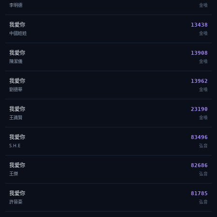
李明德
金嗓
我愛你
13438
中國娃娃
金嗓
我愛你
13908
陳潔儀
金嗓
我愛你
13962
劉德華
金嗓
我愛你
23190
王識賢
金嗓
我愛你
83496
S.H.E
弘音
我愛你
82686
王傑
弘音
我愛你
81785
許晉豪
弘音